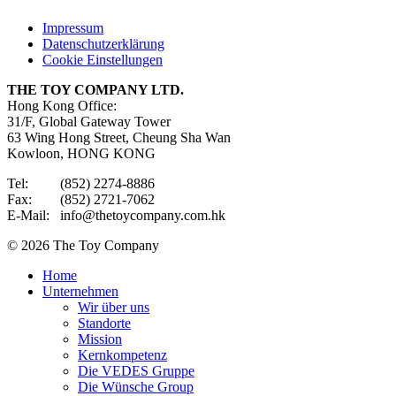
Impressum
Datenschutzerklärung
Cookie Einstellungen
THE TOY COMPANY LTD.
Hong Kong Office:
31/F, Global Gateway Tower
63 Wing Hong Street, Cheung Sha Wan
Kowloon, HONG KONG
Tel: (852) 2274-8886
Fax: (852) 2721-7062
E-Mail: info@thetoycompany.com.hk
© 2026 The Toy Company
Home
Unternehmen
Wir über uns
Standorte
Mission
Kernkompetenz
Die VEDES Gruppe
Die Wünsche Group